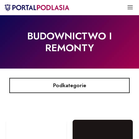
Przejdź
M
do
treści
BUDOWNICTWO I
REMONTY
Podkategorie