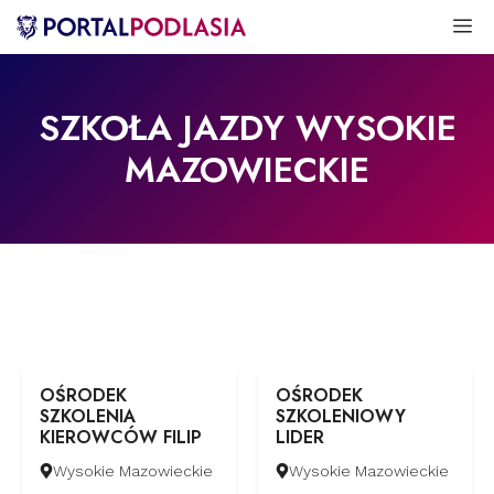
Przejdź
M
do
treści
SZKOŁA JAZDY WYSOKIE
MAZOWIECKIE
OŚRODEK
OŚRODEK
SZKOLENIA
SZKOLENIOWY
KIEROWCÓW FILIP
LIDER
Wysokie Mazowieckie
Wysokie Mazowieckie